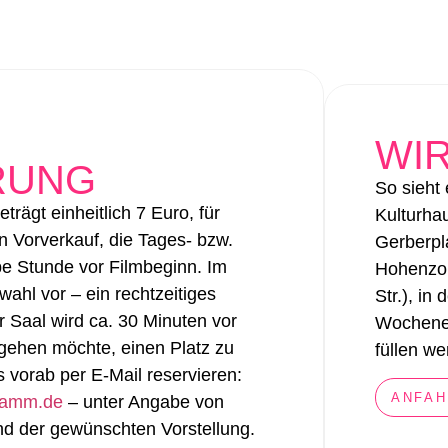
WIR
RUNG
So sieht
eträgt einheitlich 7 Euro, für
Kulturha
n Vorverkauf, die Tages- bzw.
Gerberpl
be Stunde vor Filmbeginn. Im
Hohenzol
wahl vor – ein rechtzeitiges
Str.), in
 Saal wird ca. 30 Minuten vor
Wochenen
rgehen möchte, einen Platz zu
füllen w
 vorab per E-Mail reservieren:
ANFAH
gramm.de
– unter Angabe von
nd der gewünschten Vorstellung.