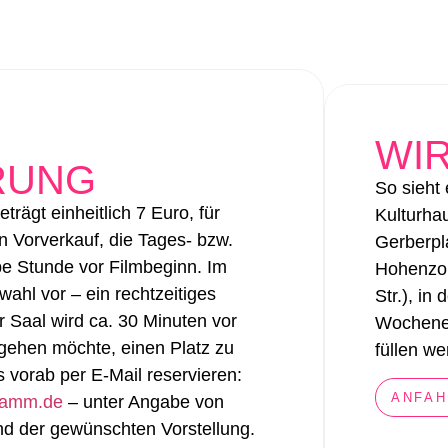
WIR
RUNG
So sieht
eträgt einheitlich 7 Euro, für
Kulturha
n Vorverkauf, die Tages- bzw.
Gerberpl
be Stunde vor Filmbeginn. Im
Hohenzol
wahl vor – ein rechtzeitiges
Str.), in
 Saal wird ca. 30 Minuten vor
Wochenen
rgehen möchte, einen Platz zu
füllen w
 vorab per E-Mail reservieren:
ANFAH
gramm.de
– unter Angabe von
nd der gewünschten Vorstellung.